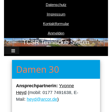
Datenschutz
Benutzermenü
Impressum
Kontaktformular
Anmelden
TCSR Tennisclub Stetten
Damen 30
Ansprechpartnerin:
Yvonne
Heyd
(
mobil: 0177 7491638, E-
Mail:
heyd@arcor.de
)