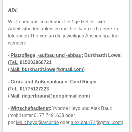
ADI:
Wir freuen uns immer über fleißige Helfer - wer
Arbeitsstunden ableisten möchte, kann sich gerne zu
folgenden Themen an die jeweiligen Ansprechpartner
wenden:
-
Platzpflege, -aufbau und -abbau:
Burkhardt Lowe:
(
Tel.:
015202968721
/
Mail:
burkhardt.lowe@gmail.com
)
-
Grün- und Außenanlagen
:
Gerd Rieger:
(
Tel.:
01775127223
/
Mail:
riegerbraun@googlemail.com
)
-
Wirtschaftsdienst
: Yvonne Heyd und Alex Baur:
(mobil unter 0177 7491638 oder
per
Mail:
heyd@arcor.de
oder
alex.baur71@gmail.com
)